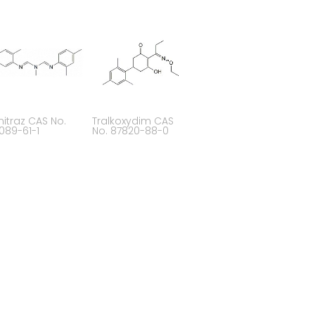
itraz CAS No.
Tralkoxydim CAS
089-61-1
No. 87820-88-0