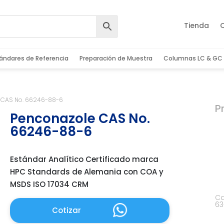
Tienda
ándares de Referencia
Preparación de Muestra
Columnas LC & GC
 CAS No. 66246-88-6
P
Penconazole CAS No.
66246-88-6
Estándar Analítico Certificado marca
HPC Standards de Alemania con COA y
MSDS ISO 17034 CRM
Ca
63
Cotizar