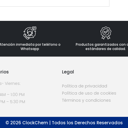
Atención inmediata por teléfono o
Productos garantizados con 
Whatsapp
estándares de calidad.
rios
Legal
s- Viernes:
Política de privacidad
Política de uso de cookies
 AM – 1:00 PM
Términos y condiciones
 PM – 5:30 PM
©
2026
ClockChem | Todos los Derechos Reservados