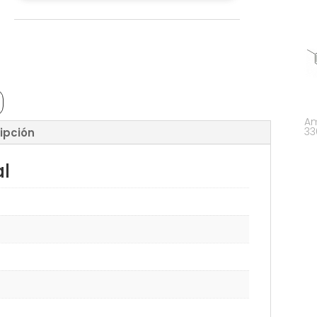
Am
33
ipción
al