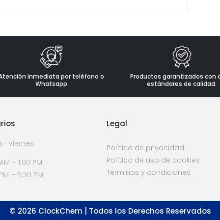
Atención inmediata por teléfono o
Productos garantizados con 
Whatsapp
estándares de calidad.
rios
Legal
s- Viernes:
Política de privacidad
Política de uso de cookies
 AM – 1:00 PM
Términos y condiciones
 PM – 5:30 PM
©
2026
ClockChem | Todos los Derechos Reservados