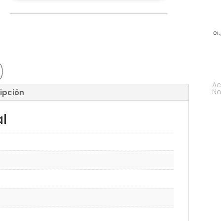
Ac
No
ipción
al