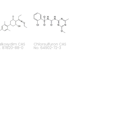
alkoxydim CAS
Chlorsulfuron CAS
. 87820-88-0
No. 64902-72-3