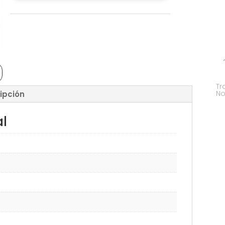
Tr
No
ipción
al