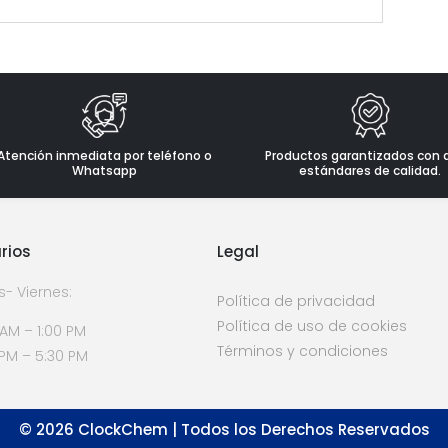
Atención inmediata por teléfono o
Productos garantizados con 
Whatsapp
estándares de calidad.
rios
Legal
s- Viernes:
Política de privacidad
Política de uso de cookies
 AM – 1:00 PM
Términos y condiciones
 PM – 5:30 PM
©
2026
ClockChem | Todos los Derechos Reservados