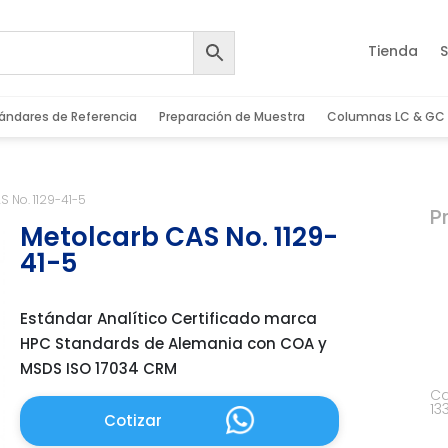
Tienda
S
ándares de Referencia
Preparación de Muestra
Columnas LC & GC
S No. 1129-41-5
P
Metolcarb CAS No. 1129-
41-5
Estándar Analítico Certificado marca
HPC Standards de Alemania con COA y
MSDS ISO 17034 CRM
Ca
13
Cotizar