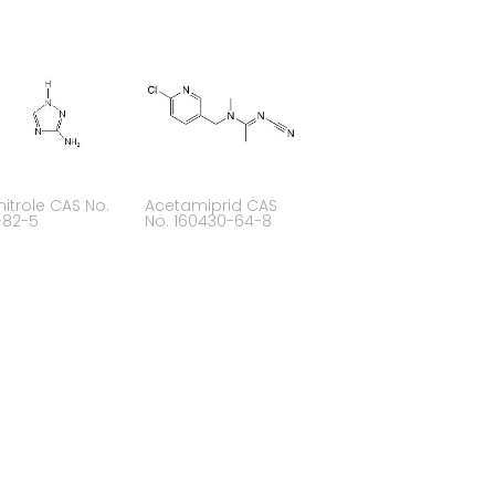
itrole CAS No.
Acetamiprid CAS
-82-5
No. 160430-64-8