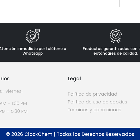
Atención inmediata por teléfono o
Productos garantizados con 
Whatsapp
estándares de calidad.
rios
Legal
s- Viernes:
Política de privacidad
Política de uso de cookies
 AM – 1:00 PM
Términos y condiciones
 PM – 5:30 PM
©
2026
ClockChem | Todos los Derechos Reservados