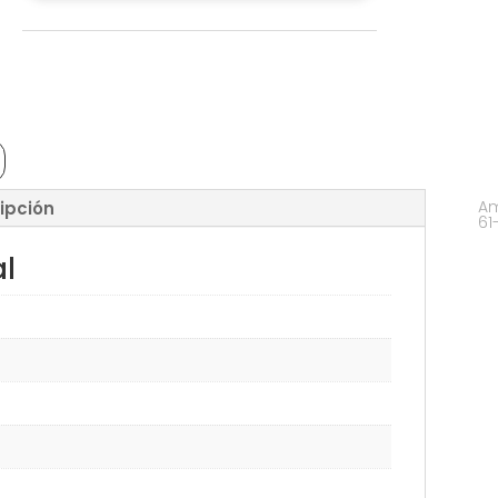
Am
ipción
61
al