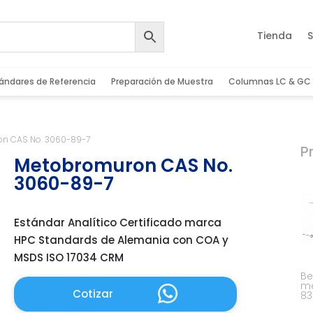
Tienda
S
ándares de Referencia
Preparación de Muestra
Columnas LC & GC
n CAS No. 3060-89-7
P
Metobromuron CAS No.
3060-89-7
Estándar Analítico Certificado marca
HPC Standards de Alemania con COA y
MSDS ISO 17034 CRM
Be
me
Cotizar
83