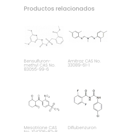
Productos relacionados
Bensulfuron-
Amitraz CAS No.
methyl CAS No.
33089-61-1
83055-99-6
Mesotrione CAS
Diflubenzuron
No. 104206-82-8