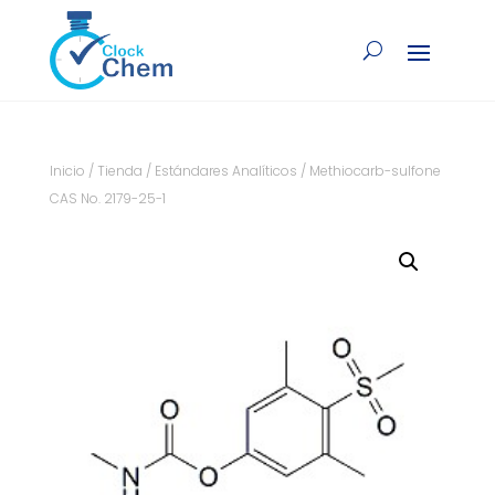
Inicio
/
Tienda
/
Estándares Analíticos
/ Methiocarb-sulfone
CAS No. 2179-25-1