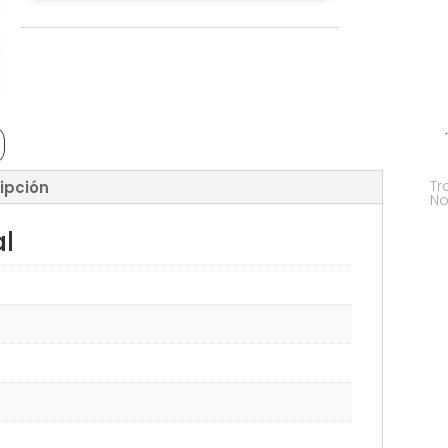
Tr
ipción
No
al