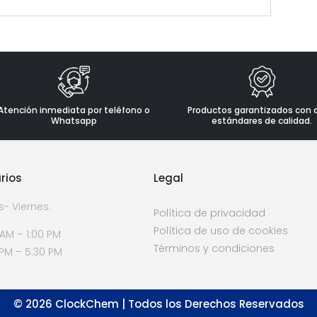
Atención inmediata por teléfono o
Productos garantizados con 
Whatsapp
estándares de calidad.
rios
Legal
s- Viernes:
Política de privacidad
Política de uso de cookies
 AM – 1:00 PM
Términos y condiciones
 PM – 5:30 PM
©
2026
ClockChem | Todos los Derechos Reservados