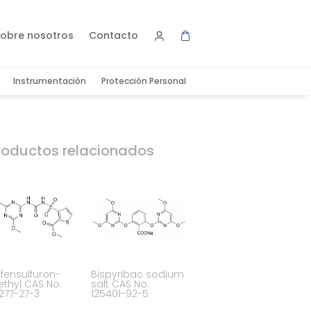
obre nosotros
Contacto
Instrumentación
Protección Personal
roductos relacionados
ifensulfuron-
Bispyribac sodium
thyl CAS No.
salt CAS No.
277-27-3
125401-92-5