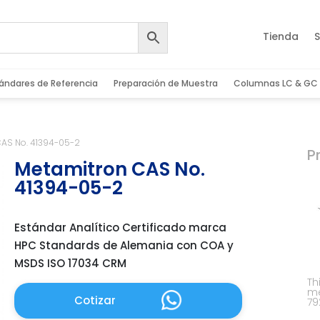
Tienda
S
ándares de Referencia
Preparación de Muestra
Columnas LC & GC
CAS No. 41394-05-2
P
Metamitron CAS No.
41394-05-2
Estándar Analítico Certificado marca
HPC Standards de Alemania con COA y
MSDS ISO 17034 CRM
Th
me
Cotizar
79