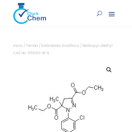
Inicio
/
Tienda
/
Estándares Analíticos
/ Mefenpyr-diethyl
CAS No. 135590-91-9