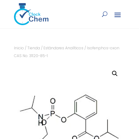
Inicio
/
Tienda
/
Estándares Analíticos
/ Isofenphos-oxon
CAS No. 31120-85-1