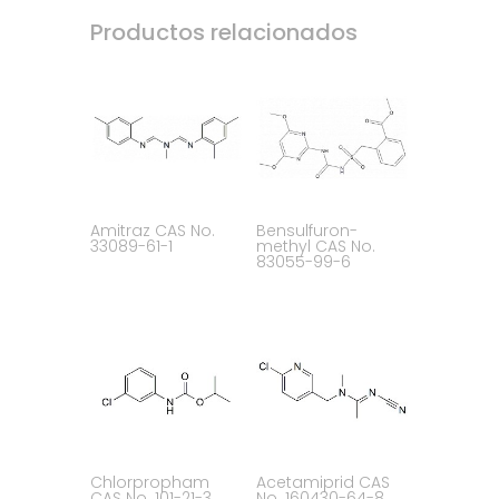
Productos relacionados
Amitraz CAS No.
Bensulfuron-
33089-61-1
methyl CAS No.
83055-99-6
Chlorpropham
Acetamiprid CAS
CAS No. 101-21-3
No. 160430-64-8