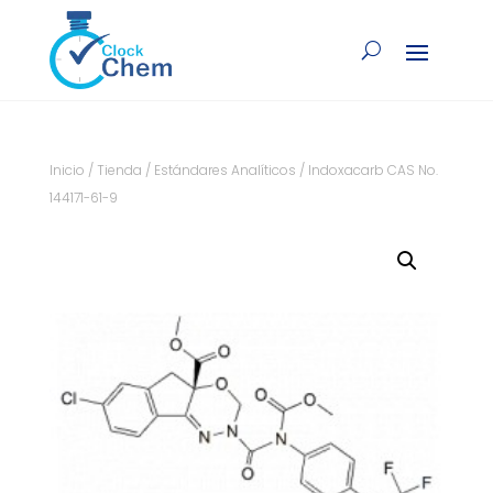
Inicio
/
Tienda
/
Estándares Analíticos
/ Indoxacarb CAS No.
144171-61-9