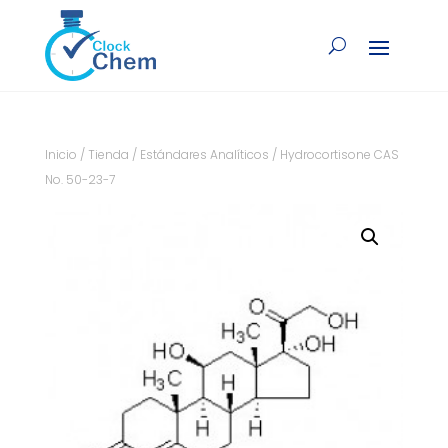
Inicio
/
Tienda
/
Estándares Analíticos
/ Hydrocortisone CAS
No. 50-23-7