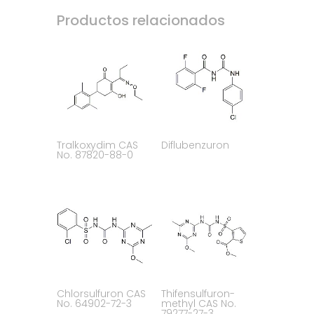
Productos relacionados
Tralkoxydim CAS
Diflubenzuron
No. 87820-88-0
Chlorsulfuron CAS
Thifensulfuron-
No. 64902-72-3
methyl CAS No.
79277-27-3