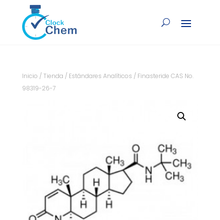
Inicio
/
Tienda
/
Estándares Analíticos
/ Finasteride CAS No.
98319-26-7