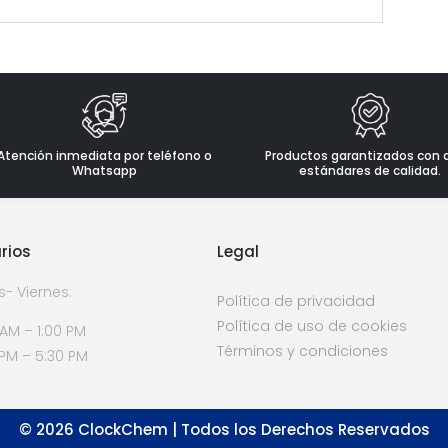
Atención inmediata por teléfono o
Productos garantizados con 
Whatsapp
estándares de calidad.
rios
Legal
s- Viernes:
Política de privacidad
Política de uso de cookies
 AM – 1:00 PM
Términos y condiciones
 PM – 5:30 PM
©
2026
ClockChem | Todos los Derechos Reservados