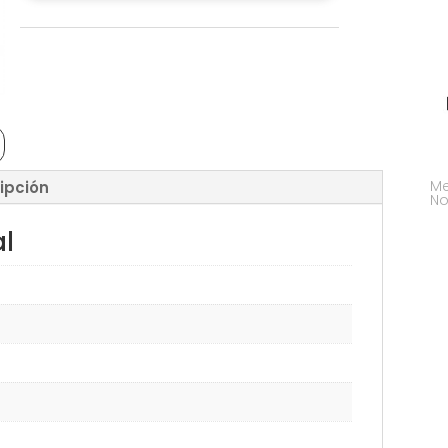
Me
ipción
No
al