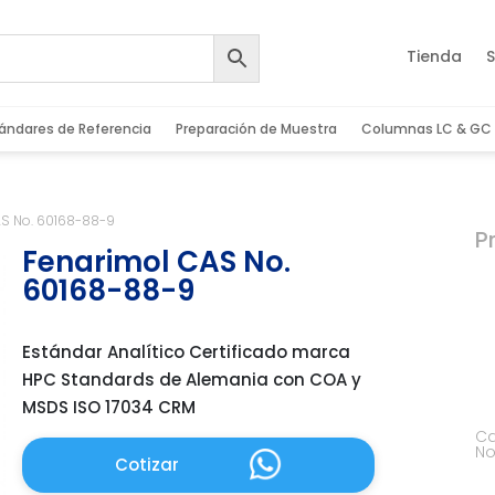
Tienda
S
ándares de Referencia
Preparación de Muestra
Columnas LC & GC
AS No. 60168-88-9
P
Fenarimol CAS No.
60168-88-9
Estándar Analítico Certificado marca
HPC Standards de Alemania con COA y
MSDS ISO 17034 CRM
Ca
No
Cotizar