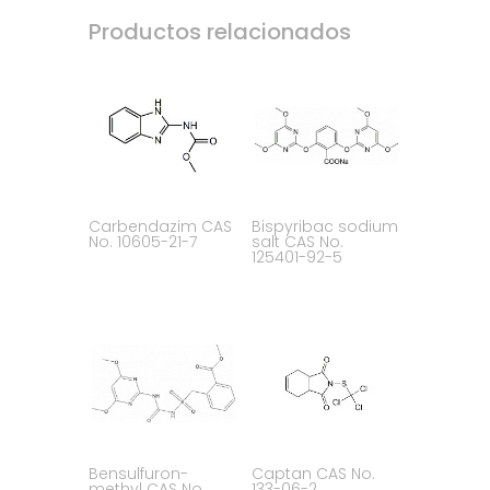
Productos relacionados
Carbendazim CAS
Bispyribac sodium
No. 10605-21-7
salt CAS No.
125401-92-5
Bensulfuron-
Captan CAS No.
methyl CAS No.
133-06-2