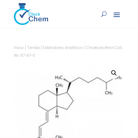
Inicio
/
Tienda
/
Estándares Analíticos
/ Cholecalciferol CAS
No. 67-97-0