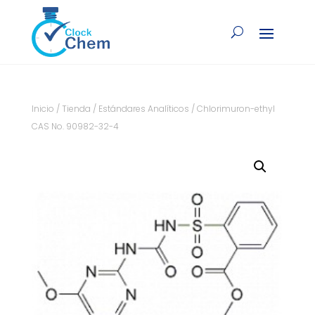
Inicio
/
Tienda
/
Estándares Analíticos
/ Chlorimuron-ethyl
CAS No. 90982-32-4