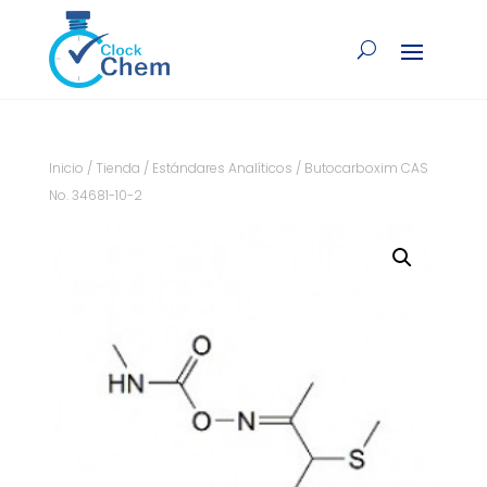
Inicio
/
Tienda
/
Estándares Analíticos
/ Butocarboxim CAS
No. 34681-10-2