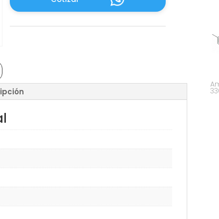
Am
33
ipción
al