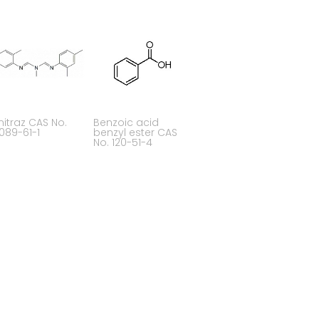
itraz CAS No.
Benzoic acid
089-61-1
benzyl ester CAS
No. 120-51-4