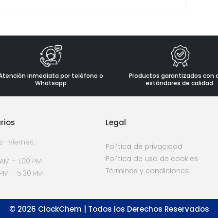
Atención inmediata por teléfono o
Productos garantizados con 
Whatsapp
estándares de calidad.
rios
Legal
s- Viernes:
Política de privacidad
Política de uso de cookies
 AM – 1:00 PM
Términos y condiciones
 PM – 5:30 PM
©
2026
ClockChem | Todos los Derechos Reservados