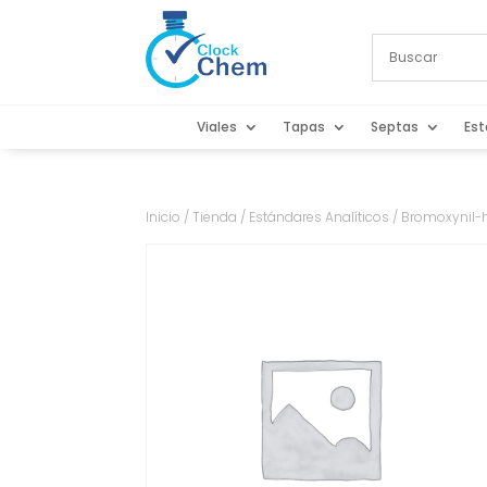
Viales
Tapas
Septas
Est
Inicio
/
Tienda
/
Estándares Analíticos
/ Bromoxynil-