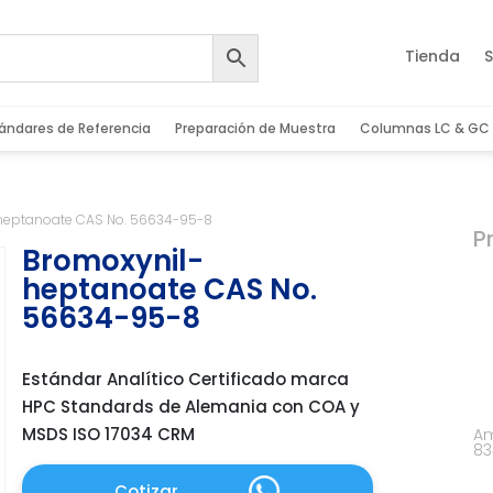
Tienda
S
ándares de Referencia
Preparación de Muestra
Columnas LC & GC
heptanoate CAS No. 56634-95-8
P
Bromoxynil-
heptanoate CAS No.
56634-95-8
Estándar Analítico Certificado marca
HPC Standards de Alemania con COA y
MSDS ISO 17034 CRM
Am
83
Cotizar