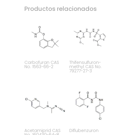
Productos relacionados
Carbofuran CAS
Thifensulfuron-
No. 1563-66-2
methyl CAS No.
79277-27-3
Acetamiprid CAS
Diflubenzuron
No. 160430-64-8