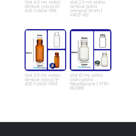
Vial 4.0 mL vidrio
Vial 2.0 mL vidrio
ámbar rosca 13-
ámbar para
425 | VA04-1315
crimpar 11mm |
VA02-1112
Vial 2.0 mL vidrio
Vial 10 mL vidrio
ámbar rosca 9-
claro para
425 | VA02-0912
HeadSpace | VT10-
1823RB