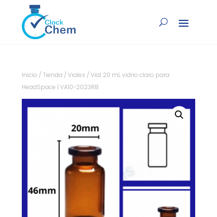
Inicio
/
Tienda
/
Viales
/ Vial 20 mL vidrio claro para
HeadSpace | VA10-2023RB