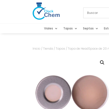
Viales
Tapas
Septas
Est
Inicio
/
Tienda
/
Tapas
/ Tapa de HeadSpace de 20 m