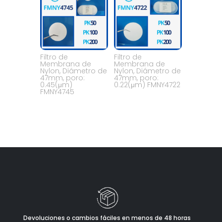
Filtro de
Filtro de
Membrana de
Membrana de
Nylon, Diámetro de
Nylon, Diámetro de
47mm, poro:
47mm, poro:
0.45(μm)
0.22(μm) FMNY4722
FMNY4745
Devoluciones o cambios fáciles en menos de 48 horas