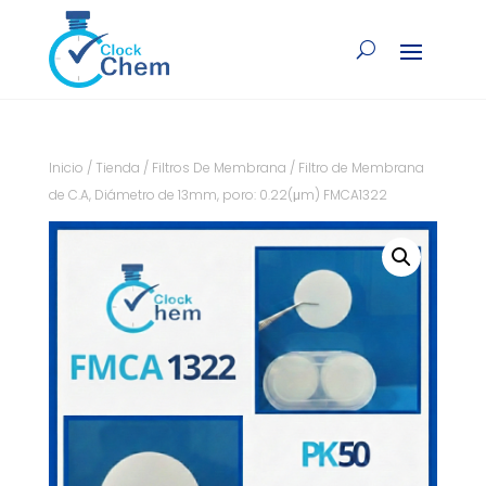
Inicio
/
Tienda
/
Filtros De Membrana
/ Filtro de Membrana
de C.A, Diámetro de 13mm, poro: 0.22(μm) FMCA1322