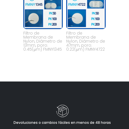
Filtro de
Filtro de
Membrana de
Membrana de
Nylon, Diámetro de
Nylon, Diámetro de
13mm, poro:
47mm, poro:
0.45(μm) FMNY1345
0.22(μm) FMNY4722
Devoluciones o cambios fáciles en menos de 48 horas