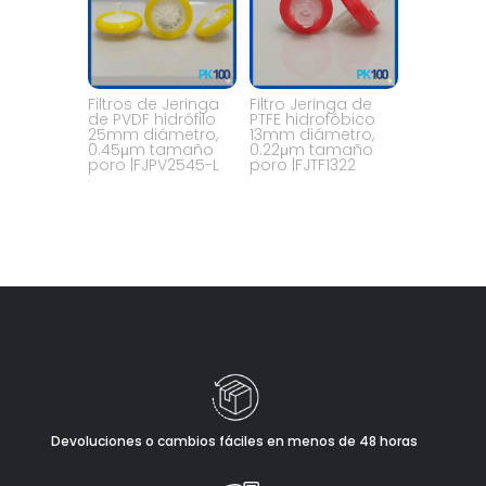
Filtros de Jeringa
Filtro Jeringa de
de PVDF hidrófilo
PTFE hidrofóbico
25mm diámetro,
13mm diámetro,
0.45μm tamaño
0.22μm tamaño
poro |FJPV2545-L
poro |FJTF1322
Devoluciones o cambios fáciles en menos de 48 horas