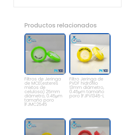
Productos relacionados
Filtros de Jeringa
Filtro Jeringa de
de MCE(esteres
PVDF hidrófilo
mixtos de
13mm diámetro,
celulosa) 25mm
0.45μm tamaño
diámetro, 0.45μm
poro |FJPV1345-L
tamaño poro
|FJMC2545