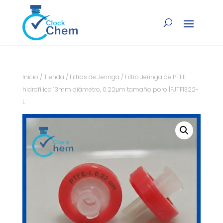
Inicio
/
Tienda
/
Filtros de Jeringa
/ Filtro Jeringa de PTFE
hidrofílico 13mm diámetro, 0.22μm tamaño poro |FJTF1322-
L