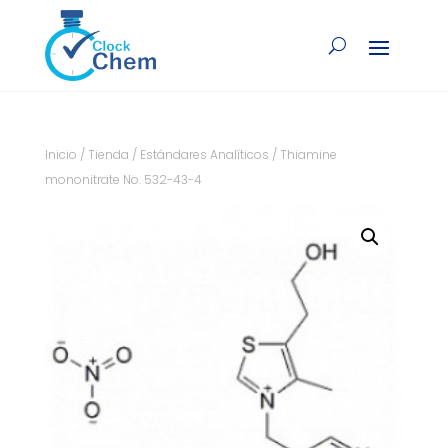
Inicio
/
Tienda
/
Estándares Analíticos
/ Thiamine
mononitrate No. 532-43-4