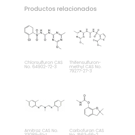
Productos relacionados
Chlorsulfuron CAS
Thifensulfuron-
No. 64902-72-3
methyl CAS No.
79277-27-3
Amitraz CAS No.
Carbofuran CAS
33089-61-1
No. 1563-66-2