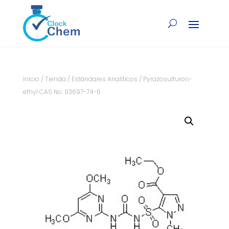
Inicio
/
Tienda
/
Estándares Analíticos
/ Pyrazosulfuron-
ethyl CAS No. 93697-74-6