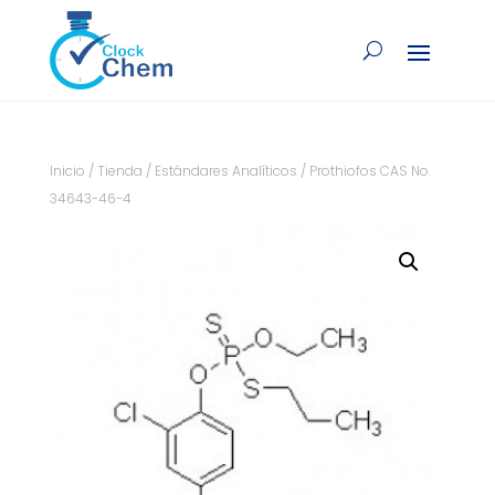
Inicio
/
Tienda
/
Estándares Analíticos
/ Prothiofos CAS No.
34643-46-4