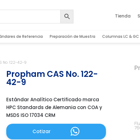
Tienda
S
ándares de Referencia
Preparación de Muestra
Columnas LC & GC
 No. 122-42-9
P
Propham CAS No. 122-
42-9
Estándar Analítico Certificado marca
HPC Standards de Alemania con COA y
MSDS ISO 17034 CRM
Fl
76
Cotizar