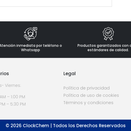
Atención inmediata por teléfono o
Productos garantizados con 
Whatsapp
estándares de calidad.
rios
Legal
s- Viernes:
Política de privacidad
Política de uso de cookies
 AM – 1:00 PM
Términos y condiciones
 PM – 5:30 PM
©
2026
ClockChem | Todos los Derechos Reservados