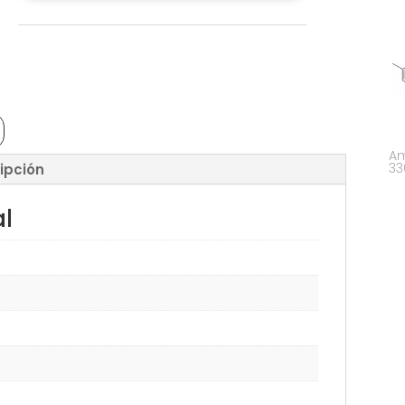
Am
33
ipción
al