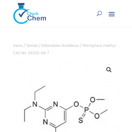
Inicio
/
Tienda
/
Estándares Analíticos
/ Pirimiphos-methyl
CAS No. 29232-93-7