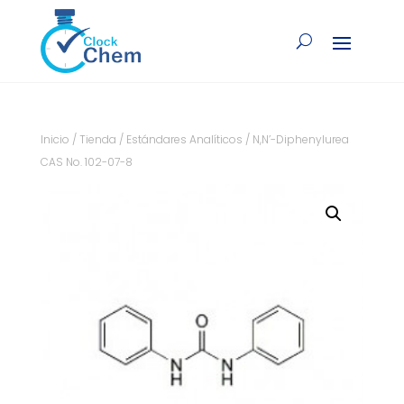
Inicio
/
Tienda
/
Estándares Analíticos
/ N,N’-Diphenylurea
CAS No. 102-07-8