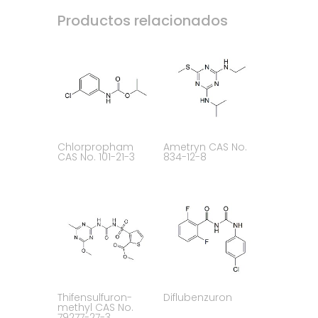
Productos relacionados
Chlorpropham
Ametryn CAS No.
CAS No. 101-21-3
834-12-8
Thifensulfuron-
Diflubenzuron
methyl CAS No.
79277-27-3