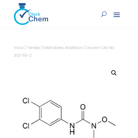
Inicio
/
Tienda
/
Estándares Analíticos
/ Linuron CAS No.
330-55-2