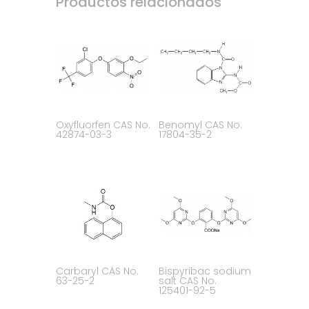
Productos relacionados
Oxyfluorfen CAS No.
Benomyl CAS No.
42874-03-3
17804-35-2
Carbaryl CAS No.
Bispyribac sodium
63-25-2
salt CAS No.
125401-92-5