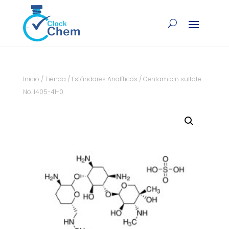
Inicio
/
Tienda
/
Estándares Analíticos
/ Gentamicin sulfate
No. 1405-41-0