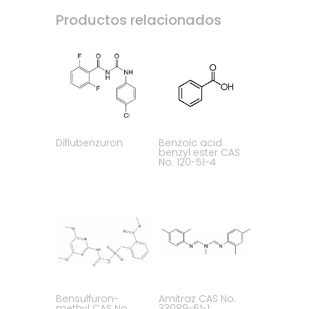
Productos relacionados
Diflubenzuron
Benzoic acid
benzyl ester CAS
No. 120-51-4
Bensulfuron-
Amitraz CAS No.
methyl CAS No.
33089-61-1