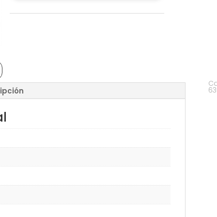
Ca
63
ipción
al