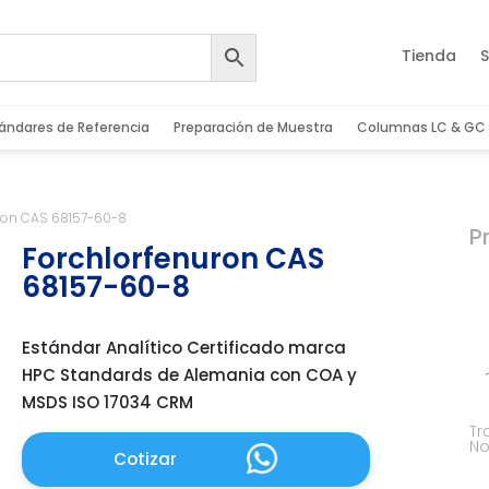
Tienda
S
ándares de Referencia
Preparación de Muestra
Columnas LC & GC
uron CAS 68157-60-8
P
Forchlorfenuron CAS
68157-60-8
Estándar Analítico Certificado marca
HPC Standards de Alemania con COA y
MSDS ISO 17034 CRM
Tr
No
Cotizar