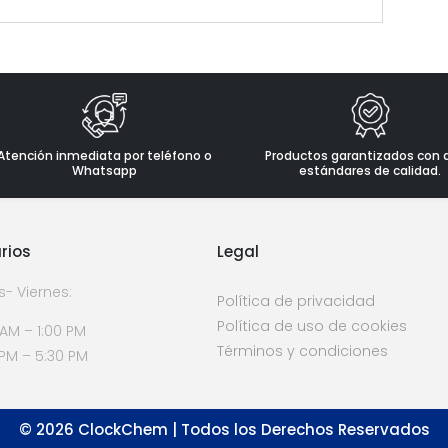
Atención inmediata por teléfono o
Productos garantizados con 
Whatsapp
estándares de calidad.
rios
Legal
s- Viernes:
Política de privacidad
Política de uso de cookies
 AM – 1:00 PM
Términos y condiciones
 PM – 5:30 PM
©
2026
ClockChem | Todos los Derechos Reservados