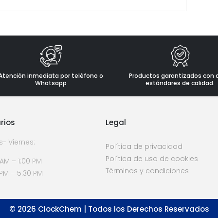
Atención inmediata por teléfono o
Productos garantizados con 
Whatsapp
estándares de calidad.
rios
Legal
s- Viernes:
Política de privacidad
Política de uso de cookies
 AM – 1:00 PM
Términos y condiciones
 PM – 5:30 PM
©
2026
ClockChem | Todos los Derechos Reservados