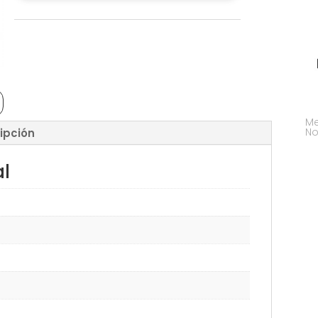
Me
No
ipción
al