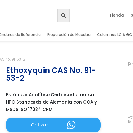
Tienda
S
ándares de Referencia
Preparación de Muestra
Columnas LC & GC
AS No. 91-53-2
P
Ethoxyquin CAS No. 91-
53-2
Estándar Analítico Certificado marca
HPC Standards de Alemania con COA y
MSDS ISO 17034 CRM
At
19
Cotizar