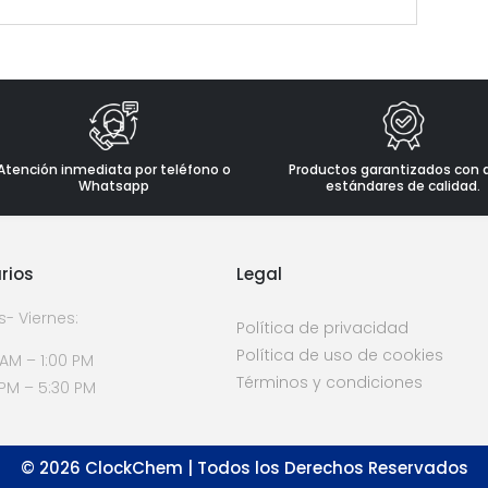
Atención inmediata por teléfono o
Productos garantizados con 
Whatsapp
estándares de calidad.
rios
Legal
s- Viernes:
Política de privacidad
Política de uso de cookies
 AM – 1:00 PM
Términos y condiciones
 PM – 5:30 PM
©
2026
ClockChem | Todos los Derechos Reservados