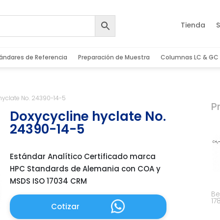
Tienda
S
ándares de Referencia
Preparación de Muestra
Columnas LC & GC
hyclate No. 24390-14-5
P
Doxycycline hyclate No.
24390-14-5
Estándar Analítico Certificado marca
HPC Standards de Alemania con COA y
MSDS ISO 17034 CRM
Be
17
Cotizar