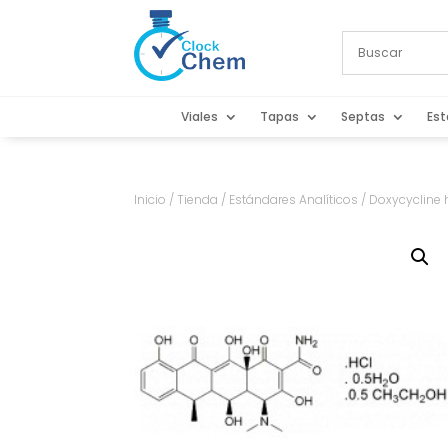
Viales
Tapas
Septas
Est
Inicio
/
Tienda
/
Estándares Analíticos
/ Doxycycline 