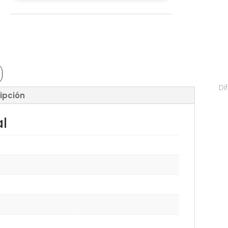
Di
ipción
al