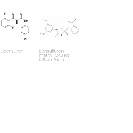
flubenzuron
Bensulfuron-
methyl CAS No.
83055-99-6