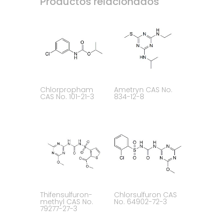
Productos relacionados
Chlorpropham
Ametryn CAS No.
CAS No. 101-21-3
834-12-8
Thifensulfuron-
Chlorsulfuron CAS
methyl CAS No.
No. 64902-72-3
79277-27-3