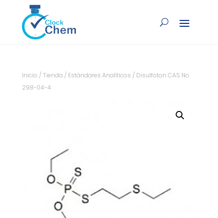
Inicio
/
Tienda
/
Estándares Analíticos
/ Disulfoton CAS No.
298-04-4