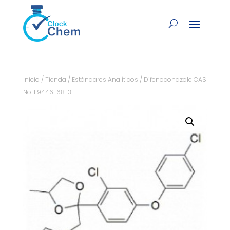
Inicio
/
Tienda
/
Estándares Analíticos
/ Difenoconazole CAS
No. 119446-68-3