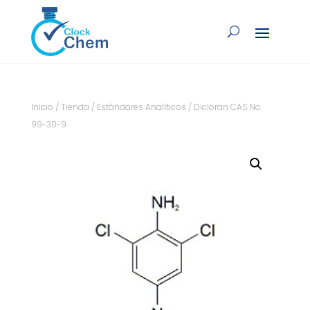
Inicio
/
Tienda
/
Estándares Analíticos
/ Dicloran CAS No.
99-30-9