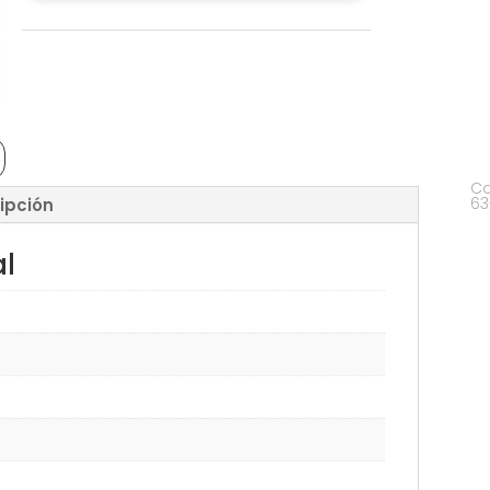
Ca
63
ipción
al