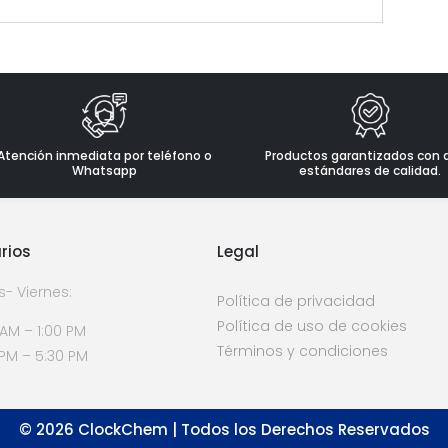
Atención inmediata por teléfono o
Productos garantizados con 
Whatsapp
estándares de calidad.
rios
Legal
s- Viernes:
Política de privacidad
Política de uso de cookies
 AM – 1:00 PM
Términos y condiciones
 PM – 5:30 PM
©
2026
ClockChem | Todos los Derechos Reservados