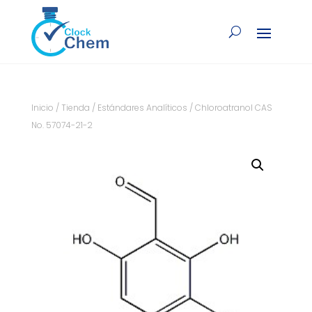
Inicio
/
Tienda
/
Estándares Analíticos
/ Chloroatranol CAS
No. 57074-21-2