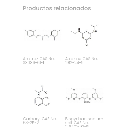
Productos relacionados
Amitraz CAS No.
Atrazine CAS No.
33089-61-1
1912-24-9
Carbaryl CAS No.
Bispyribac sodium
63-25-2
salt CAS No.
125401-92-5