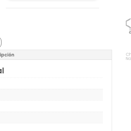
Ch
ipción
No
al