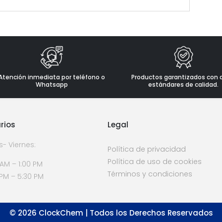
Atención inmediata por teléfono o
Productos garantizados con 
Whatsapp
estándares de calidad.
rios
Legal
s- Viernes:
Política de privacidad
Política de uso de cookies
 AM – 1:00 PM
Términos y condiciones
 PM – 5:30 PM
©
2026
ClockChem | Todos los Derechos Reservados