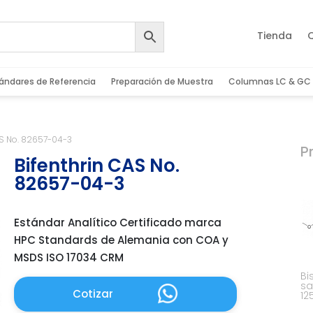
Tienda
ándares de Referencia
Preparación de Muestra
Columnas LC & GC
AS No. 82657-04-3
P
Bifenthrin CAS No.
82657-04-3
Estándar Analítico Certificado marca
HPC Standards de Alemania con COA y
MSDS ISO 17034 CRM
Bi
sa
Cotizar
12