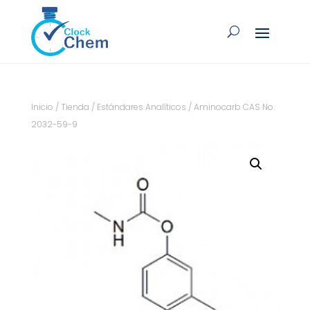
Inicio
/
Tienda
/
Estándares Analíticos
/ Aminocarb CAS No.
2032-59-9