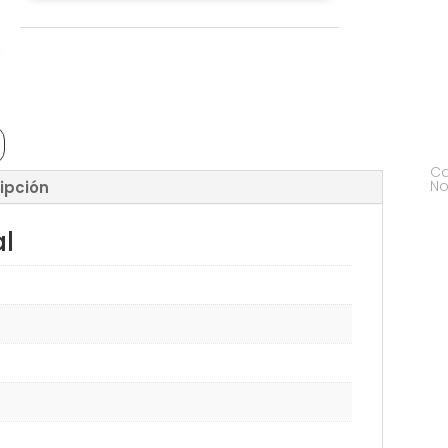
Ca
No
ipción
al