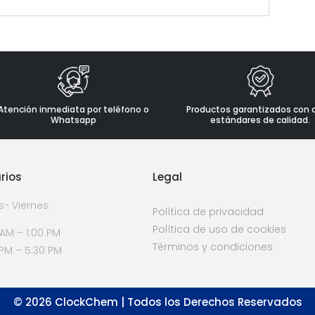
Atención inmediata por teléfono o
Productos garantizados con 
Whatsapp
estándares de calidad.
rios
Legal
s- Viernes:
Política de privacidad
Política de uso de cookies
 AM – 1:00 PM
Términos y condiciones
 PM – 5:30 PM
©
2026
ClockChem | Todos los Derechos Reservados