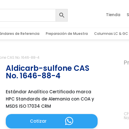
Tienda
S
ándares de Referencia
Preparación de Muestra
Columnas LC & GC
fone CAS No. 1646-88-4
P
Aldicarb-sulfone CAS
No. 1646-88-4
Estándar Analítico Certificado marca
HPC Standards de Alemania con COA y
MSDS ISO 17034 CRM
Ch
No
Cotizar