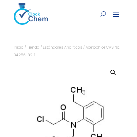
Inicio
/
Tienda
/
Estándares Analíticos
/ Acetochlor CAS No.
34256-82-1