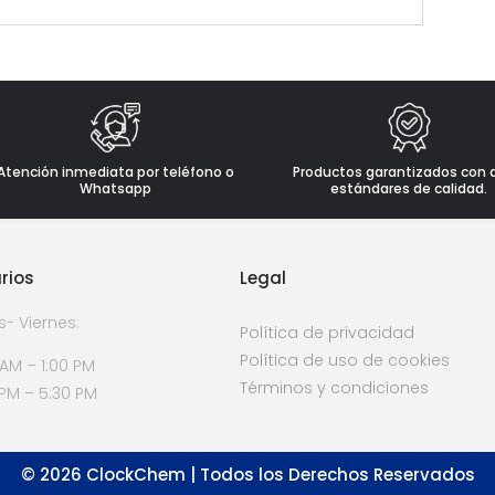
Atención inmediata por teléfono o
Productos garantizados con 
Whatsapp
estándares de calidad.
rios
Legal
s- Viernes:
Política de privacidad
Política de uso de cookies
 AM – 1:00 PM
Términos y condiciones
 PM – 5:30 PM
©
2026
ClockChem | Todos los Derechos Reservados