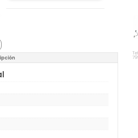
Te
79
ipción
al