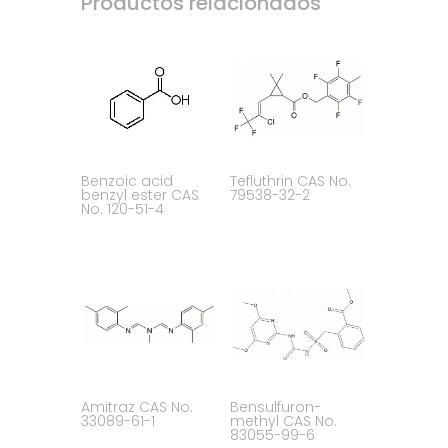
Productos relacionados
Benzoic acid
Tefluthrin CAS No.
benzyl ester CAS
79538-32-2
No. 120-51-4
Amitraz CAS No.
Bensulfuron-
33089-61-1
methyl CAS No.
83055-99-6