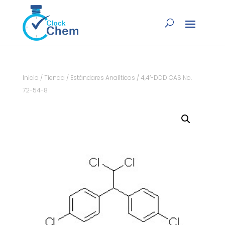
Inicio
/
Tienda
/
Estándares Analíticos
/ 4,4′-DDD CAS No.
72-54-8