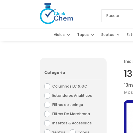
Viales
Tapas
Septas
Est
Inic
1
Categoria
13m
Columnas LC & GC
Mos
Estándares Analíticos
Filtros de Jeringa
Filtros De Membrana
Insertos & Accesorios
Septas
Tapas