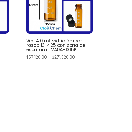
Vial 4.0 mL vidrio ámbar
rosca 13-425 con zona de
escritura | VA04-1315E
$
57,120.00
–
$
271,320.00