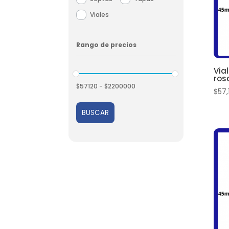
Viales
Rango de precios
Via
ros
$
57120
-
$
2200000
$
57,
BUSCAR