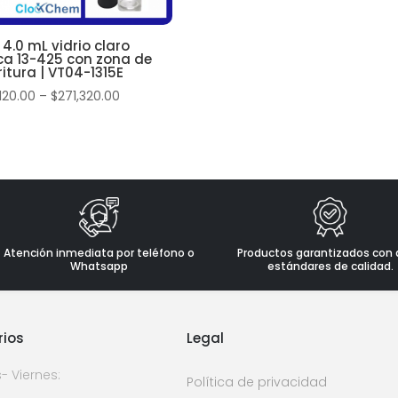
 4.0 mL vidrio claro
ca 13-425 con zona de
ritura | VT04-1315E
120.00
–
$
271,320.00
Atención inmediata por teléfono o
Productos garantizados con 
Whatsapp
estándares de calidad.
rios
Legal
- Viernes:
Política de privacidad